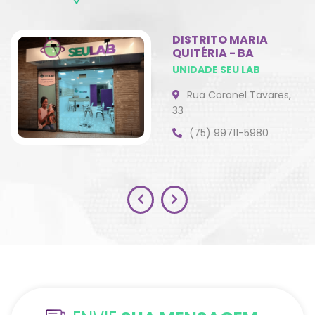
TOXOGELI -
TOXOMEL -
TOXOPLASMOSE -
TOXOPLASMOSE -
Anticorpos IgG
Anticorpos IgM
(ECLIA)
DISTRITO MARIA
QUITÉRIA - BA
UNIDADE SEU LAB
PROGE -
CMVM -
Rua Coronel Tavares,
PROGESTERONA
CITOMEGALOVÍRUS -
Anticorpos IgM
33
(75) 99711-5980
CA125 - CA 125 II
CMV -
CITOMEGALOVÍRUS -
Anticorpos IgG
TPO - ANTI -TPO -
T3L - T3 -
Anticorpos
TRIIODOTIRONINA
LIVRE
FA - FOSFATASE
XCEA - CEA -
ALCALINA
ANTÍGENO