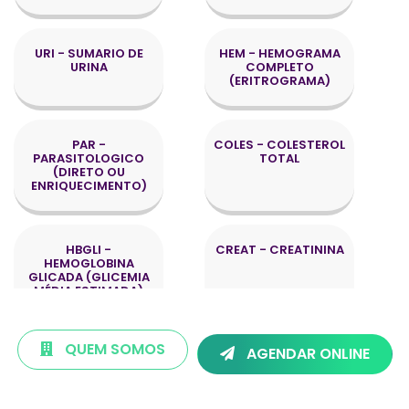
URI - SUMARIO DE
HEM - HEMOGRAMA
URINA
COMPLETO
(ERITROGRAMA)
PAR -
COLES - COLESTEROL
PARASITOLOGICO
TOTAL
(DIRETO OU
ENRIQUECIMENTO)
HBGLI -
CREAT - CREATININA
HEMOGLOBINA
GLICADA (GLICEMIA
MÉDIA ESTIMADA)
QUEM SOMOS
AGENDAR ONLINE
HDL - COLESTEROL -
TRIGL -
HDL
TRIGLICÉRIDES