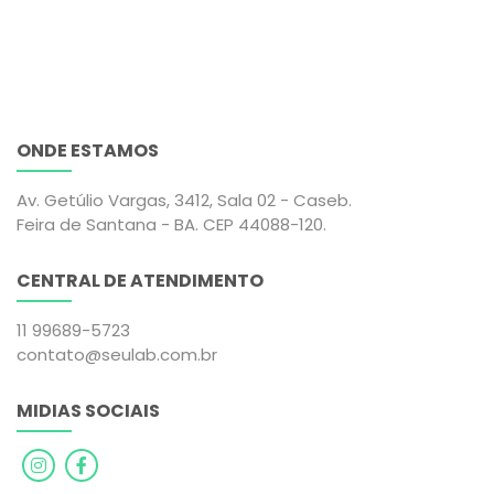
SOMA -
CA19 - CA 19-9
SOMATOMEDINA C -
IGF - 1
SHBG - GLOBULINA
ESTRO - ESTRONA -
LIGADORA DE
E1
ONDE ESTAMOS
HORMONIOS
SEXUAIS
Av. Getúlio Vargas, 3412, Sala 02 - Caseb.
Feira de Santana - BA. CEP 44088-120.
HOMI -
DHEA -
HOMOCISTEÍNA
DEHIDROEPIANDROS
CENTRAL DE ATENDIMENTO
TERONA - DHEA
11 99689-5723
contato@seulab.com.br
FRU - FRUTOSAMINA
DHEAS -
DEHIDROEPIANDROS
TERONA SULFATO -
MIDIAS SOCIAIS
DHEA SO4
TIREO -
FIBRI - FIBRINOGÊNIO